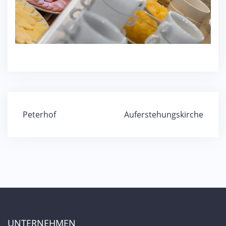
Beitragsnavigation
Peterhof
Auferstehungskirche
UNTERNEHMEN