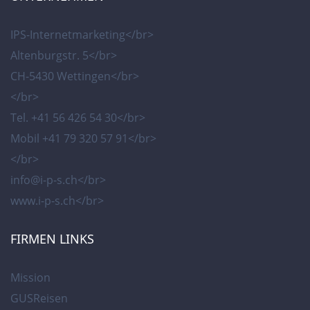
IPS-Internetmarketing</br>
Altenburgstr. 5</br>
CH-5430 Wettingen</br>
</br>
Tel. +41 56 426 54 30</br>
Mobil +41 79 320 57 91</br>
</br>
info@i-p-s.ch</br>
www.i-p-s.ch</br>
FIRMEN LINKS
Mission
GUSReisen